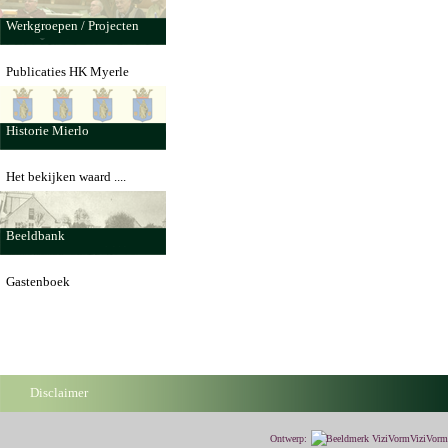
Werkgroepen / Projecten
Publicaties HK Myerle
Historie Mierlo
Het bekijken waard ....
Beeldbank
Gastenboek
Disclaimer
Ontwerp:
ViziVor