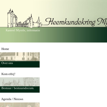
Kasteel Myerle, informatie
Home
Over ons
Kom erbij!
Bestuur / bestuursdocum.
Agenda / Nieuws